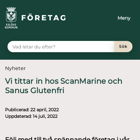
till huvudmeny
å till innehåll
Meny
VAD LETAR DU EFTER?
Sök
Du är här:
Nyheter
Vi tittar in hos ScanMarine och
Sanus Glutenfri
Publicerad:
22 april, 2022
Uppdaterad:
14 juli, 2022
Följ med till två spännande företag i vår