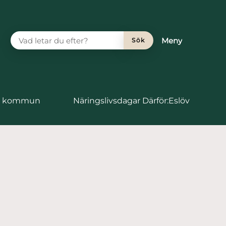
VAD LETAR DU EFTER?
Meny
Sök
vs kommun
Näringslivsdagar Därför:Eslöv