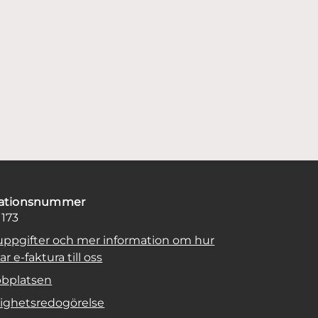
sationsnummer
1173
uppgifter och mer information om hur
r e-faktura till oss
bplatsen
lighetsredogörelse