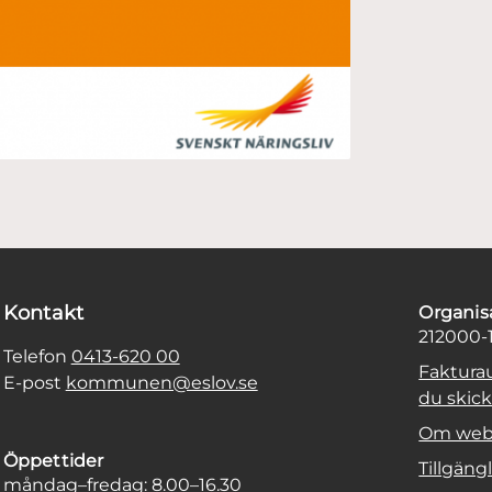
Kontakt
Organi
212000-
Telefon
0413-620 00
Faktura
E-post
kommunen@eslov.se
du skicka
Om web
Öppettider
Tillgäng
måndag–fredag: 8.00–16.30