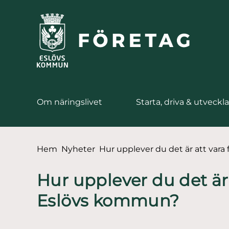
till huvudmeny
å till innehåll
Om näringslivet
Starta, driva & utveckla
Du är här:
Hem
Nyheter
Hur upplever du det är att vara
Hur upplever du det är 
Eslövs kommun?