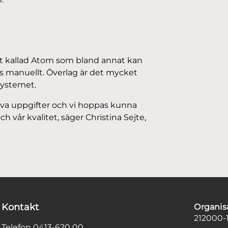
ot kallad Atom som bland annat kan
tts manuellt. Överlag är det mycket
systemet.
iva uppgifter och vi hoppas kunna
ch vår kvalitet, säger Christina Sejte,
Kontakt
Organi
212000-
Telefon
0413-620 00