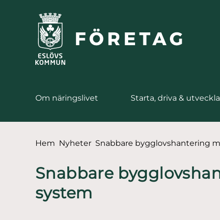
till huvudmeny
å till innehåll
Om näringslivet
Starta, driva & utveckla
Du är här:
Hem
Nyheter
Snabbare bygglovshantering m
Snabbare bygglovshan
system