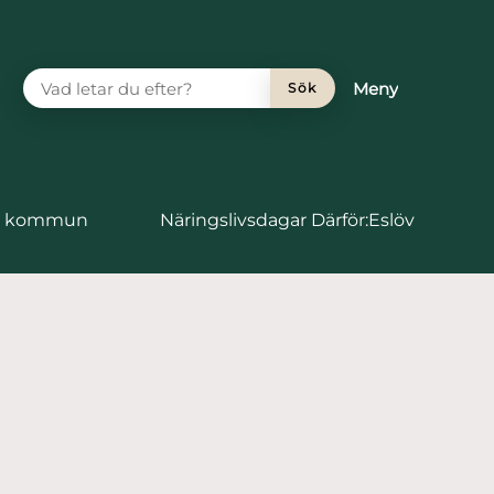
VAD LETAR DU EFTER?
Meny
Sök
vs kommun
Näringslivsdagar Därför:Eslöv