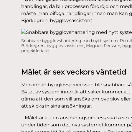
handlingar, då blir processen fördröjd och me
måste man bifoga handlingar innan man kan gå v
Björkegren, bygglovsassistent.
Snabbare bygglovshantering med nytt system. Pernil
Björkegren, bygglovsassistent, Magnus Persson, bygg
projektledare.
Målet är sex veckors väntetid
Men innan bygglovsprocessen blir snabbare s
Bytet av system innebär att saker kommer att t
gärna att den som vill ansöka om bygglov elle
att skicka in sina ansökningar.
– Målet är att en ansökningsprocess ska ta sex v
under tiden som det nya systemet kommer på 
behöva mer tid än så, säger Magnus Pettersson