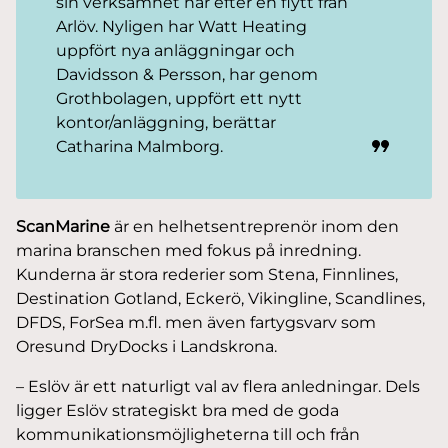
sin verksamhet här efter en flytt från
Arlöv. Nyligen har Watt Heating
uppfört nya anläggningar och
Davidsson & Persson, har genom
Grothbolagen, uppfört ett nytt
kontor/anläggning, berättar
Catharina Malmborg.
ScanMarine
är en helhetsentreprenör inom den
marina branschen med fokus på inredning.
Kunderna är stora rederier som Stena, Finnlines,
Destination Gotland, Eckerö, Vikingline, Scandlines,
DFDS, ForSea m.fl. men även fartygsvarv som
Oresund DryDocks i Landskrona.
– Eslöv är ett naturligt val av flera anledningar. Dels
ligger Eslöv strategiskt bra med de goda
kommunikationsmöjligheterna till och från