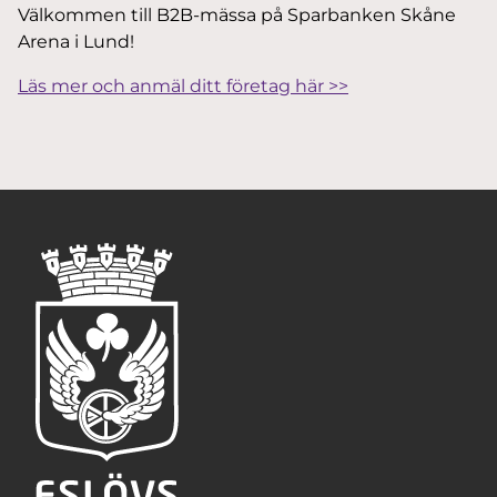
Välkommen till B2B-mässa på Sparbanken Skåne
Arena i Lund!
Läs mer och anmäl ditt företag här >>