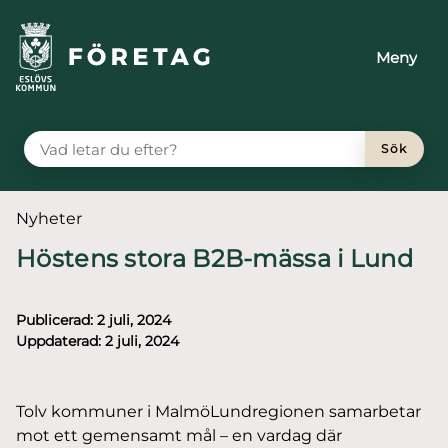
till huvudmeny
å till innehåll
Meny
VAD LETAR DU EFTER?
Sök
Du är här:
Nyheter
Höstens stora B2B-mässa i Lund
Publicerad:
2 juli, 2024
Uppdaterad:
2 juli, 2024
Tolv kommuner i MalmöLundregionen samarbetar
mot ett gemensamt mål – en vardag där