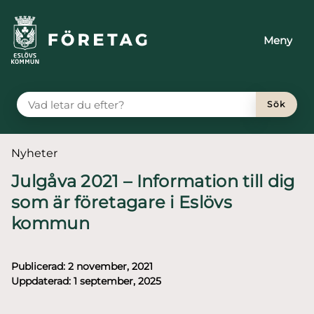
till huvudmeny
å till innehåll
Meny
VAD LETAR DU EFTER?
Sök
Du är här:
Nyheter
Julgåva 2021 – Information till dig
som är företagare i Eslövs
kommun
Publicerad:
2 november, 2021
Uppdaterad:
1 september, 2025