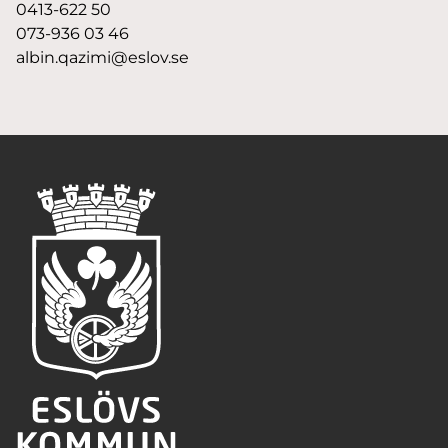
0413-622 50
073-936 03 46
albin.qazimi@eslov.se