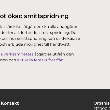
mot ökad smittspridning
ra särskilda åtgärder, ska alla arrangörer
r för att förhindra smittspridning. Det
e om hur smittspridning kan undvikas, se
 och erbjuda möjlighet till handtvätt.
ika verksamheters
åtgärder utifrån den
ingen och
aktuella föreskrifter från
Kontakt
Organi
212000-