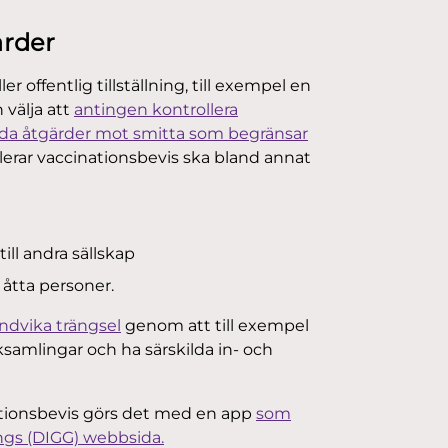
ärder
ffentlig tillställning, till exempel en
 välja att
antingen kontrollera
kilda åtgärder mot smitta som begränsar
lerar vaccinationsbevis ska bland annat
ill andra sällskap
 åtta personer.
undvika trängsel
genom att till exempel
ksamlingar och ha särskilda in- och
inationsbevis görs det med en app
som
ings (DIGG) webbsida.