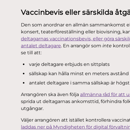
Vaccinbevis eller särskilda åtg
Den som anordnar en allmän sammankomst eller o
konsert, teaterföreställning eller biovisning, kan
deltagarnas vaccinationsbevis, eller göra särs
antalet deltagare
. En arrangör som
inte
kontrol
se till att:
varje deltagare erbjuds en sittplats
sällskap kan hålla minst en meters avstånd t
antalet deltagare i samma sällskap är högst
Arrangören ska även följa
allmänna råd för att 
sprida ut deltagarnas ankomsttid, förhindra fol
utgångar.
Väljer arrangören att istället kontrollera vacc
laddas ner på Myndigheten för digital förvaltn