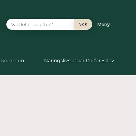
VAD LETAR DU EFTER?
Meny
Sök
vs kommun
Näringslivsdagar Därför:Eslöv