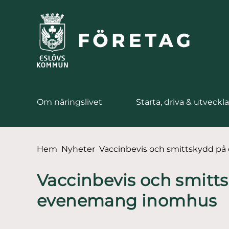
till huvudmeny
å till innehåll
Om näringslivet
Starta, driva & utveckla
Du är här:
Hem
Nyheter
Vaccinbevis och smittskydd p
Vaccinbevis och smitt
evenemang inomhus