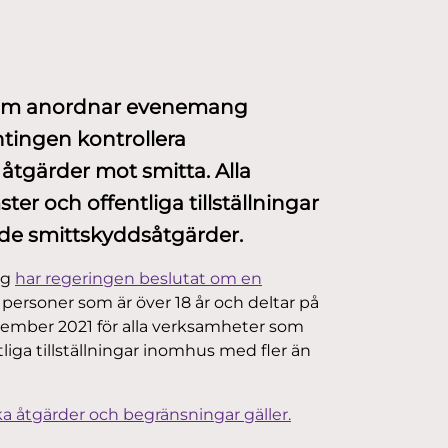
som anordnar evenemang
tingen kontrollera
a åtgärder mot smitta. Alla
 och offentliga tillställningar
e smittskyddsåtgärder.
ng
har regeringen beslutat om en
personer som är över 18 år och deltar på
cember 2021 för alla verksamheter som
ga tillställningar inomhus med fler än
ka åtgärder och begränsningar gäller.