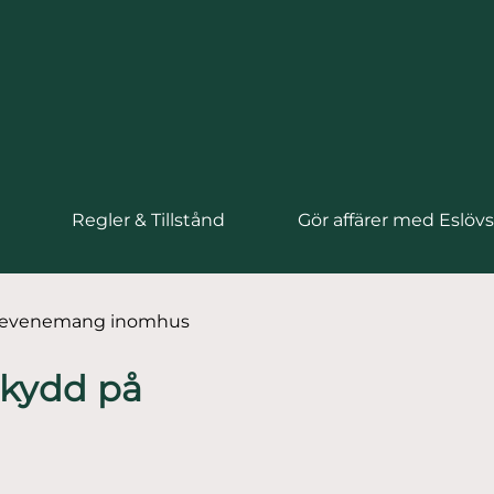
Regler & Tillstånd
Gör affärer med Eslö
å evenemang inomhus
skydd på