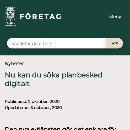
till huvudmeny
å till innehåll
Meny
VAD LETAR DU EFTER?
Sök
Du är här:
Nyheter
Nu kan du söka planbesked
digitalt
Publicerad:
2 oktober, 2020
Uppdaterad:
5 oktober, 2020
Den nya e-tjänsten gör det enklare för