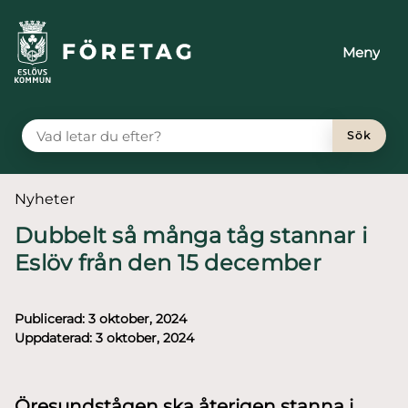
till huvudmeny
å till innehåll
Meny
VAD LETAR DU EFTER?
Sök
Du är här:
Nyheter
Dubbelt så många tåg stannar i
Eslöv från den 15 december
Publicerad:
3 oktober, 2024
Uppdaterad:
3 oktober, 2024
Öresundstågen ska återigen stanna i