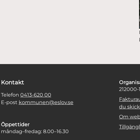
Kontakt
Organi
212000-
Telefon
0413-620 00
Faktura
E-post
kommunen@eslov.se
du skicka
Om web
Öppettider
Tillgäng
måndag–fredag: 8.00–16.30