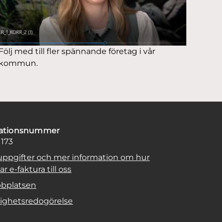
Följ med till fler spännande företag i vår
kommun.
sationsnummer
1173
uppgifter och mer information om hur
r e-faktura till oss
bplatsen
lighetsredogörelse