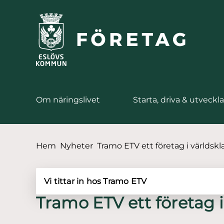
till huvudmeny
å till innehåll
Om näringslivet
Starta, driva & utveckla
Du är här:
Hem
Nyheter
Tramo ETV ett företag i världskl
Vi tittar in hos Tramo ETV
Tramo ETV ett företag i