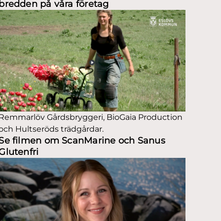
bredden på våra företag
Remmarlöv Gårdsbryggeri, BioGaia Production
och Hultseröds trädgårdar.
Se filmen om ScanMarine och Sanus
Glutenfri