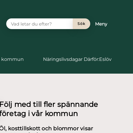
VAD LETAR DU EFTER?
Meny
Sök
vs kommun
Näringslivsdagar Därför:Eslöv
Följ med till fler spännande
företag i vår kommun
Öl, kosttillskott och blommor visar