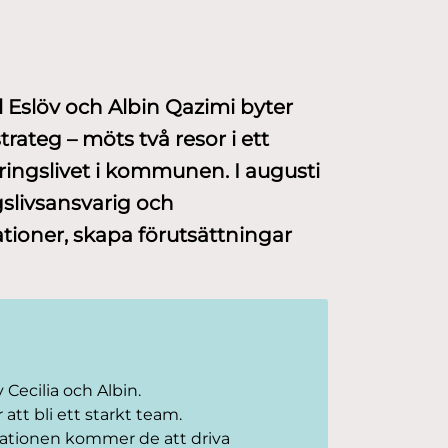
l Eslöv och Albin Qazimi byter
trateg – möts två resor i ett
ingslivet i kommunen. I augusti
ngslivsansvarig och
ationer, skapa förutsättningar
 Cecilia och Albin.
tt bli ett starkt team.
sationen kommer de att driva