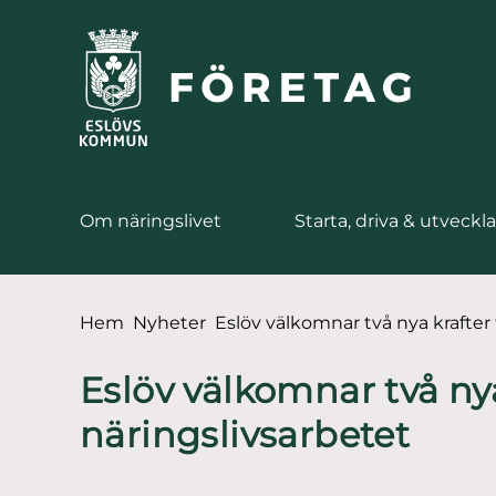
till huvudmeny
å till innehåll
Om näringslivet
Starta, driva & utveckla
Du är här:
Hem
Nyheter
Eslöv välkomnar två nya krafter t
Eslöv välkomnar två nya 
näringslivsarbetet