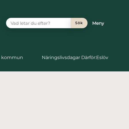
VAD LETAR DU EFTER?
Meny
Sök
vs kommun
Näringslivsdagar Därför:Eslöv