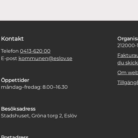
Kontakt
Organi
212000-
Telefon
0413-620 00
Faktura
E-post
kommunen@eslov.se
du skicka
Om web
Öppettider
Tillgäng
måndag–fredag: 8.00–16.30
Besöksadress
Stadshuset, Gröna torg 2, Eslöv
Postadress