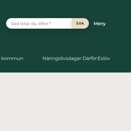
VAD LETAR DU EFTER?
Meny
Sök
vs kommun
Näringslivsdagar Därför:Eslöv