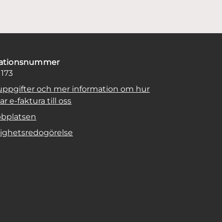
sationsnummer
1173
uppgifter och mer information om hur
r e-faktura till oss
bplatsen
lighetsredogörelse