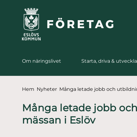
till huvudmeny
å till innehåll
Om näringslivet
Starta, driva & utveckla
Du är här:
Hem
Nyheter
Många letade jobb och utbildni
Många letade jobb och
mässan i Eslöv