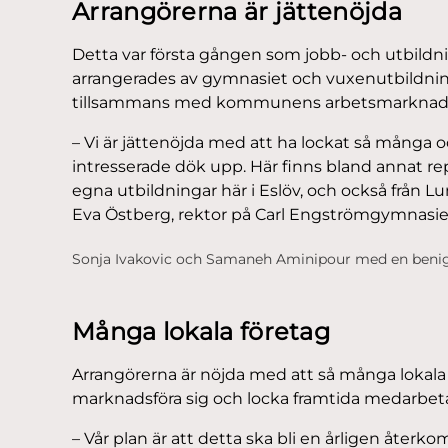
Arrangörerna är jättenöjda
Detta var första gången som jobb- och utbildni
arrangerades av gymnasiet och vuxenutbildni
tillsammans med kommunens arbetsmarknad
– Vi är jättenöjda med att ha lockat så många o
intresserade dök upp. Här finns bland annat r
egna utbildningar här i Eslöv, och också från L
Eva Östberg, rektor på Carl Engströmgymnasie
Sonja Ivakovic och Samaneh Aminipour med en beni
Många lokala företag
Arrangörerna är nöjda med att så många lokala för
marknadsföra sig och locka framtida medarbeta
– Vår plan är att detta ska bli en årligen åte