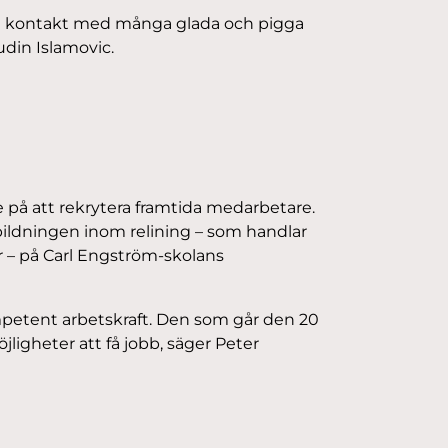
 fått kontakt med många glada och pigga
din Islamovic.
 på att rekrytera framtida medarbetare.
bildningen inom relining – som handlar
r – på Carl Engström-skolans
mpetent arbetskraft. Den som går den 20
igheter att få jobb, säger Peter