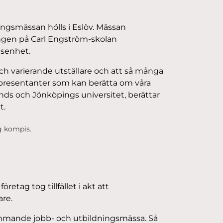
ngsmässan hölls i Eslöv. Mässan
ngen på Carl Engström-skolan
senhet.
ch varierande utställare och att så många
epresentanter som kan berätta om våra
unds och Jönköpings universitet, berättar
t.
g kompis.
etag tog tillfället i akt att
re.
rkommande jobb- och utbildningsmässa. Så