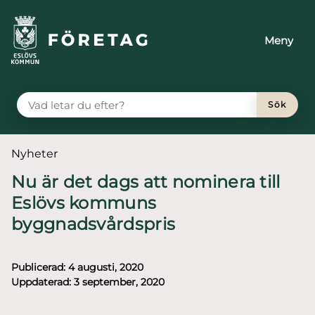
till huvudmeny
å till innehåll
Meny
VAD LETAR DU EFTER?
Sök
Du är här:
Nyheter
Nu är det dags att nominera till
Eslövs kommuns
byggnadsvårdspris
Publicerad:
4 augusti, 2020
Uppdaterad:
3 september, 2020