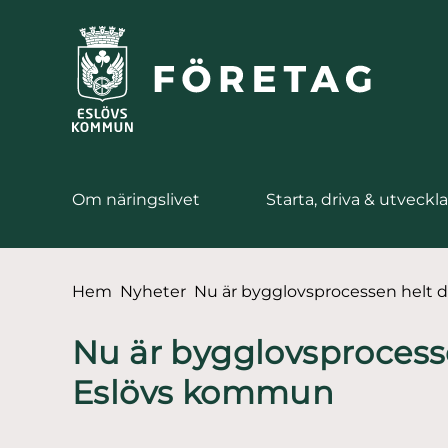
till huvudmeny
å till innehåll
Om näringslivet
Starta, driva & utveckla
Du är här:
Hem
Nyheter
Nu är bygglovsprocessen helt d
Nu är bygglovsprocessen
Eslövs kommun