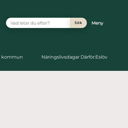
VAD LETAR DU EFTER?
Meny
Sök
vs kommun
Näringslivsdagar Därför:Eslöv