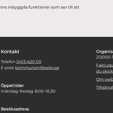
finns inbyggda funktioner som ser till att
Kontakt
Organi
212000-
Telefon
0413-620 00
Faktura
E-post
kommunen@eslov.se
du skicka
Om web
Öppettider
Tillgäng
måndag–fredag: 8.00–16.30
Besöksadress