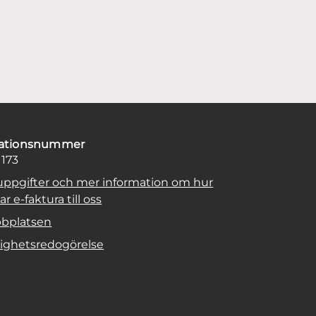
sationsnummer
1173
uppgifter och mer information om hur
r e-faktura till oss
bplatsen
lighetsredogörelse