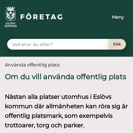
till huvudmeny
 till sidomeny
å till innehåll
Meny
VAD LETAR DU EFTER?
Sök
Du är här:
Använda offentlig plats
Om du vill använda offentlig plats
Nästan alla platser utomhus i Eslövs
kommun där allmänheten kan röra sig är
offentlig platsmark, som exempelvis
trottoarer, torg och parker.