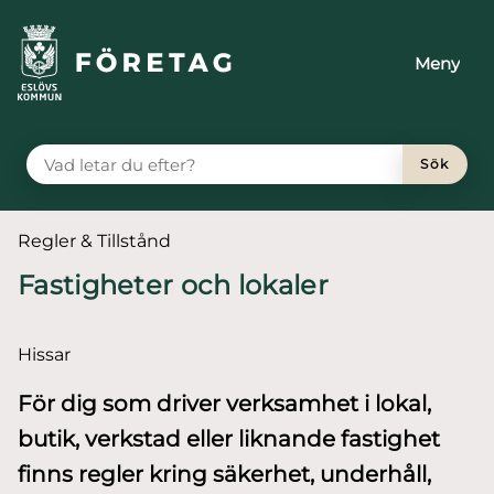
till huvudmeny
 till sidomeny
å till innehåll
Meny
VAD LETAR DU EFTER?
Sök
Du är här:
Regler & Tillstånd
Fastigheter och lokaler
Hissar
För dig som driver verksamhet i lokal,
butik, verkstad eller liknande fastighet
finns regler kring säkerhet, underhåll,