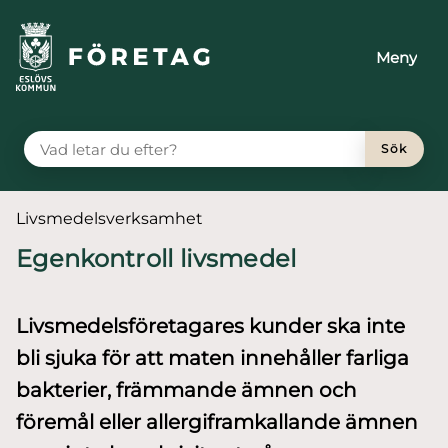
till huvudmeny
 till sidomeny
å till innehåll
Meny
VAD LETAR DU EFTER?
Sök
Du är här:
Livsmedelsverksamhet
Egenkontroll livsmedel
Livsmedelsföretagares kunder ska inte
bli sjuka för att maten innehåller farliga
bakterier, främmande ämnen och
föremål eller allergiframkallande ämnen