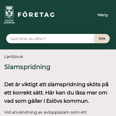
till huvudmeny
 till sidomeny
å till innehåll
Meny
VAD LETAR DU EFTER?
Sök
Du är här:
Lantbruk
Slamspridning
Det är viktigt att slamspridning sköts på
ett korrekt sätt. Här kan du läsa mer om
vad som gäller i Eslövs kommun.
Vid användning av avloppsslam som ett