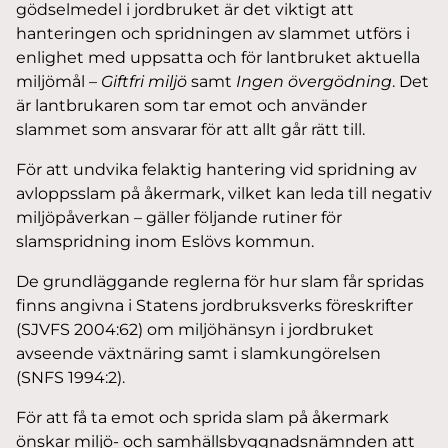
gödselmedel i jordbruket är det viktigt att
hanteringen och spridningen av slammet utförs i
enlighet med uppsatta och för lantbruket aktuella
miljömål –
Giftfri miljö
samt
Ingen övergödning
. Det
är lantbrukaren som tar emot och använder
slammet som ansvarar för att allt går rätt till.
För att undvika felaktig hantering vid spridning av
avloppsslam på åkermark, vilket kan leda till negativ
miljöpåverkan – gäller följande rutiner för
slamspridning inom Eslövs kommun.
De grundläggande reglerna för hur slam får spridas
finns angivna i Statens jordbruksverks föreskrifter
(SJVFS 2004:62) om miljöhänsyn i jordbruket
avseende växtnäring samt i slamkungörelsen
(SNFS 1994:2).
För att få ta emot och sprida slam på åkermark
önskar miljö- och samhällsbyggnadsnämnden att