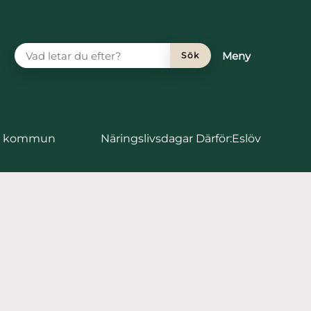
VAD LETAR DU EFTER?
Meny
Sök
vs kommun
Näringslivsdagar Därför:Eslöv