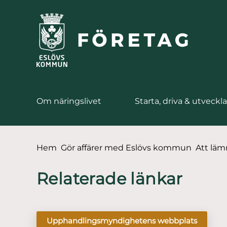
till huvudmeny
 till sidomeny
å till innehåll
Om näringslivet
Starta, driva & utveckla
Du är här:
Hem
Gör affärer med Eslövs kommun
Att lä
Relaterade länkar
Upphandlingsmyndighetens webbplats