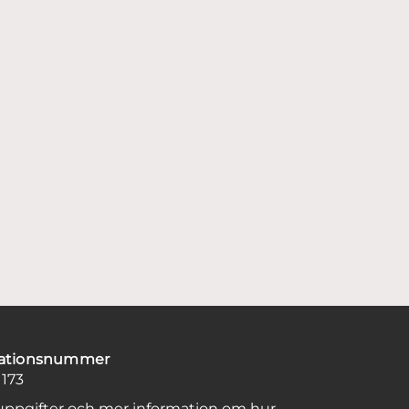
sationsnummer
1173
uppgifter och mer information om hur