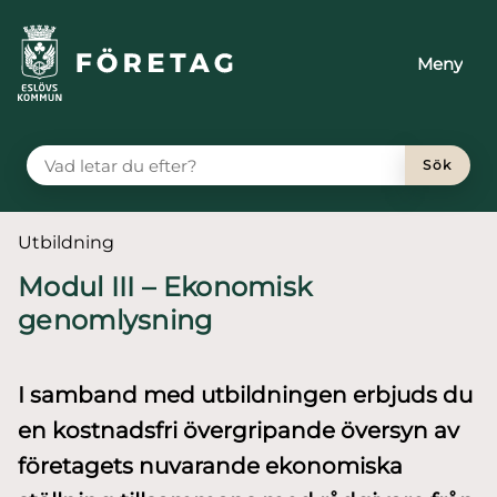
till huvudmeny
 till sidomeny
å till innehåll
Meny
VAD LETAR DU EFTER?
Sök
Du är här:
Utbildning
Modul III – Ekonomisk
genomlysning
I samband med utbildningen erbjuds du
en kostnadsfri övergripande översyn av
företagets nuvarande ekonomiska