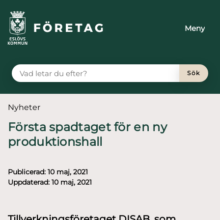
till huvudmeny
å till innehåll
Meny
VAD LETAR DU EFTER?
Sök
Du är här:
Nyheter
Första spadtaget för en ny
produktionshall
Publicerad:
10 maj, 2021
Uppdaterad:
10 maj, 2021
Tillverkningsföretaget DISAB, som