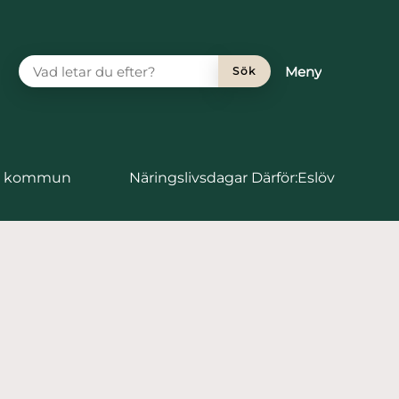
VAD LETAR DU EFTER?
Meny
Sök
vs kommun
Näringslivsdagar Därför:Eslöv