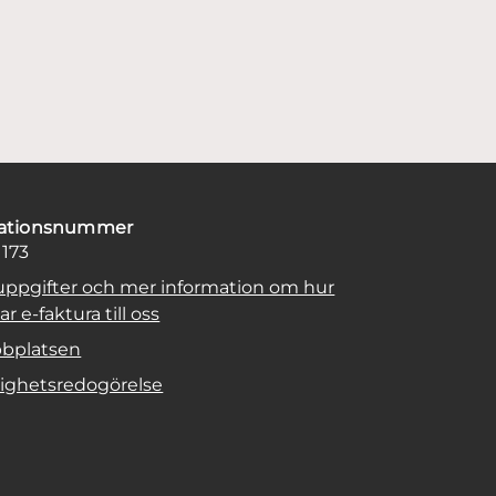
sationsnummer
1173
uppgifter och mer information om hur
r e-faktura till oss
bplatsen
lighetsredogörelse