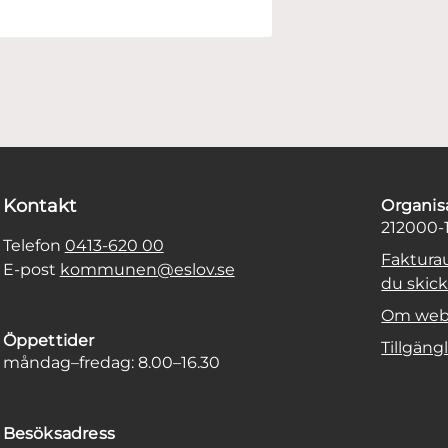
Kontakt
Organi
212000-
Telefon
0413-620 00
Faktura
E-post
kommunen@eslov.se
du skicka
Om web
Öppettider
Tillgäng
måndag–fredag: 8.00–16.30
Besöksadress