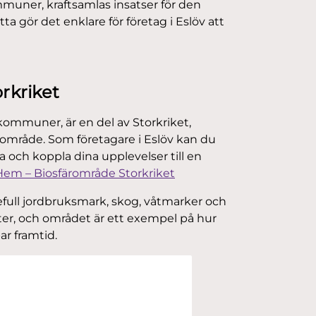
uner, kraftsamlas insatser för den
a gör det enklare för företag i Eslöv att
rkriket
kommuner, är en del av
Storkriket,
ärområde.
Som företagare i Eslöv kan du
a och koppla dina upplevelser till en
Hem – Biosfärområde Storkriket
full jordbruksmark, skog, våtmarker och
arter, och området är ett exempel på hur
r framtid.