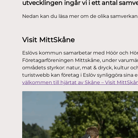
utvecklingen ingår vi i ett antal sam
Nedan kan du läsa mer om de olika samverkansf
Visit MittSkåne
Eslövs kommun samarbetar med Höör och H
Företagarföreningen Mittskåne, under varumärke
områdets styrkor: natur, mat & dryck, kultur oc
turistwebb kan företag i Eslöv synliggöra sina
välkommen till hjärtat av Skåne – Visit MittSkå