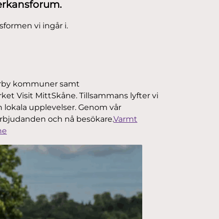
verkansforum.
ormen vi ingår i.
örby kommuner samt
t Visit MittSkåne. Tillsammans lyfter vi
h lokala upplevelser.
Genom vår
 erbjudanden och nå besökare.
Varmt
ne