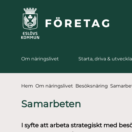
till huvudmeny
 till sidomeny
å till innehåll
Om näringslivet
Starta, driva & utveckla
Du är här:
Hem
Om näringslivet
Besöksnäring
Samarbe
Samarbeten
I syfte att arbeta strategiskt med be