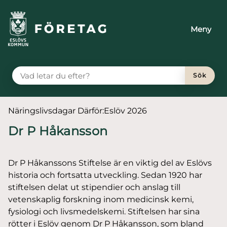
till huvudmeny
 till sidomeny
å till innehåll
Meny
VAD LETAR DU EFTER?
Sök
Du är här:
Näringslivsdagar Därför:Eslöv 2026
Dr P Håkansson
Dr P Håkanssons Stiftelse är en viktig del av Eslövs
historia och fortsatta utveckling. Sedan 1920 har
stiftelsen delat ut stipendier och anslag till
vetenskaplig forskning inom medicinsk kemi,
fysiologi och livsmedelskemi. Stiftelsen har sina
rötter i Eslöv genom Dr P Håkansson, som bland