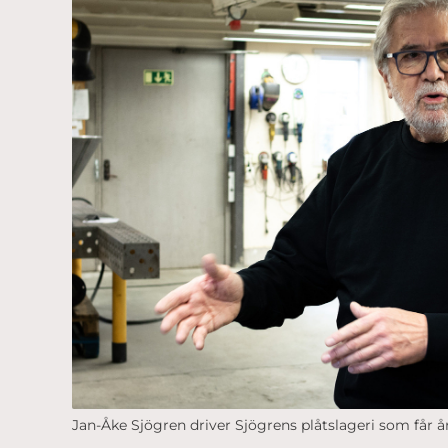
Jan-Åke Sjögren driver Sjögrens plåtslageri som får 