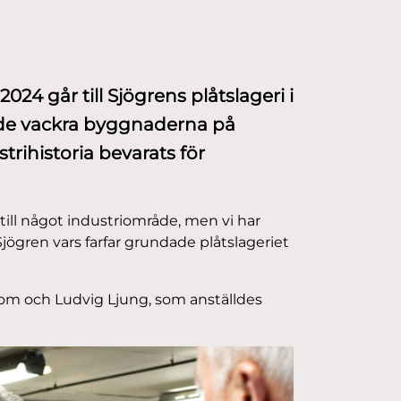
4 går till Sjögrens plåtslageri i
 de vackra byggnaderna på
trihistoria bevarats för
 till något industriområde, men vi har
e Sjögren vars farfar grundade plåtslageriet
om och Ludvig Ljung, som anställdes