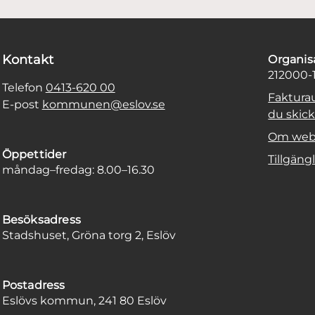
Kontakt
Organi
212000-
Telefon
0413-620 00
Faktura
E-post
kommunen@eslov.se
du skicka
Om web
Öppettider
Tillgäng
måndag–fredag: 8.00–16.30
Besöksadress
Stadshuset, Gröna torg 2, Eslöv
Postadress
Eslövs kommun, 241 80 Eslöv