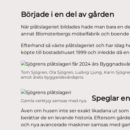
Började i en del av gården
När plåtslageriet bildades hade man bara en del
annat Blomsterbergs möbelfabrik och boende fö
Efterhand så växte plåtslageriet och har idag 
köpte till bostadshuset 1999 och inledde då e
Tom Sjögren, Ola Sjögren, Ludvig Ljung, Karin Sjögre
emot årets byggandsvårdspris.
Speglar en
Gamla verktyg samsas med nya.
Även om husen inte ser exakt likadana ut som d
berättar de en levande historia. Eftersom gårde
och nya avancerade maskiner samsas med gamla s