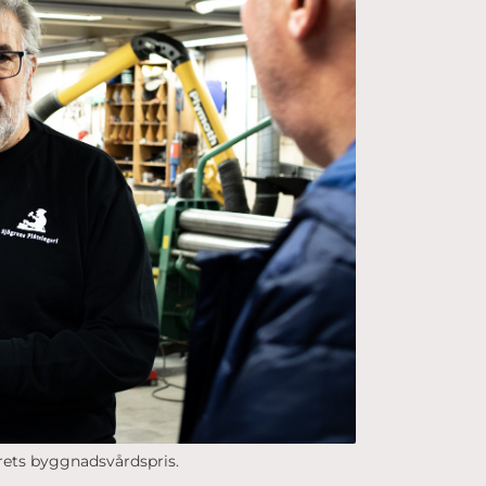
årets byggnadsvårdspris.