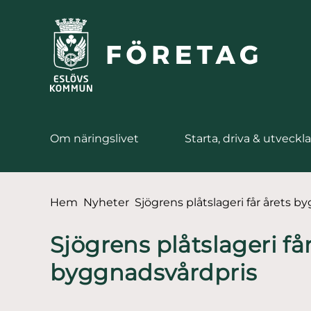
till huvudmeny
å till innehåll
Om näringslivet
Starta, driva & utveckla
Du är här:
Hem
Nyheter
Sjögrens plåtslageri får årets 
Sjögrens plåtslageri får
byggnadsvårdpris