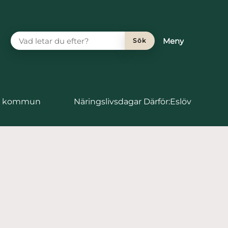
VAD LETAR DU EFTER?
Meny
Sök
vs kommun
Näringslivsdagar Därför:Eslöv