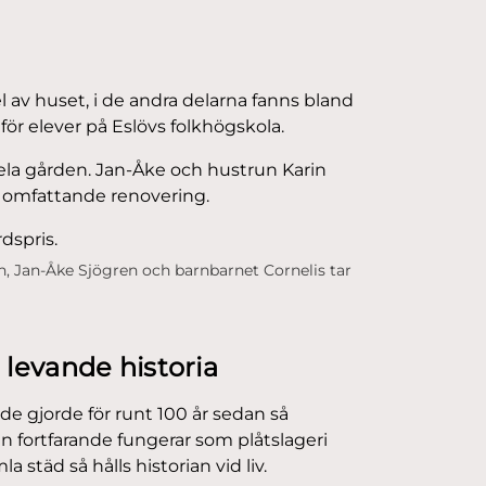
 av huset, i de andra delarna fanns bland
r elever på Eslövs folkhögskola.
hela gården. Jan-Åke och hustrun Karin
n omfattande renovering.
n, Jan-Åke Sjögren och barnbarnet Cornelis tar
 levande historia
e gjorde för runt 100 år sedan så
n fortfarande fungerar som plåtslageri
täd så hålls historian vid liv.