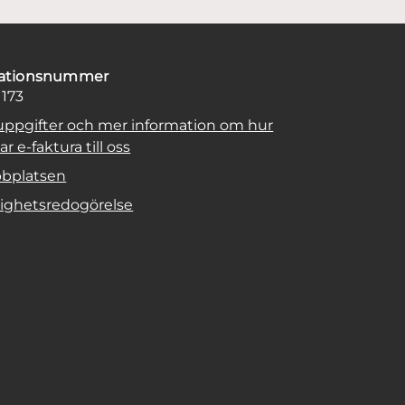
sationsnummer
1173
uppgifter och mer information om hur
r e-faktura till oss
bplatsen
lighetsredogörelse