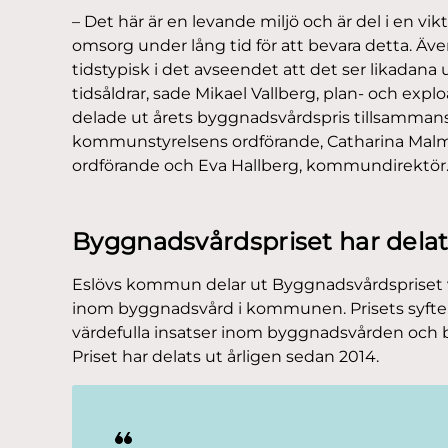
– Det här är en levande miljö och är del i en vik
omsorg under lång tid för att bevara detta. Ä
tidstypisk i det avseendet att det ser likadana
tidsåldrar, sade Mikael Vallberg, plan- och ex
delade ut årets byggnadsvårdspris tillsamman
kommunstyrelsens ordförande, Catharina Malm
ordförande och Eva Hallberg, kommundirektör
Byggnadsvårdspriset har delat
Eslövs kommun delar ut Byggnadsvårdspriset v
inom byggnadsvård i kommunen. Prisets syfte 
värdefulla insatser inom byggnadsvården och
Priset har delats ut årligen sedan 2014.