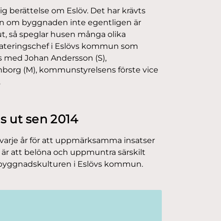
tig berättelse om Eslöv. Det har krävts
ven om byggnaden inte egentligen är
 ut, så speglar husen många olika
ploateringschef i Eslövs kommun som
s med Johan Andersson (S),
borg (M), kommunstyrelsens förste vice
.
s ut sen 2014
arje år för att uppmärksamma insatser
är att belöna och uppmuntra särskilt
 byggnadskulturen i Eslövs kommun.